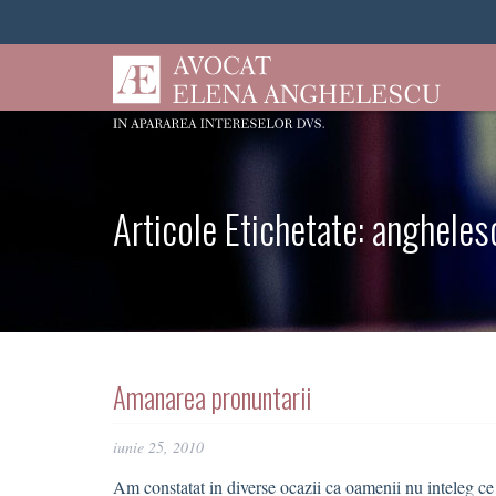
Articole Etichetate:
angheles
Amanarea pronuntarii
iunie 25, 2010
Am constatat in diverse ocazii ca oamenii nu inteleg ce