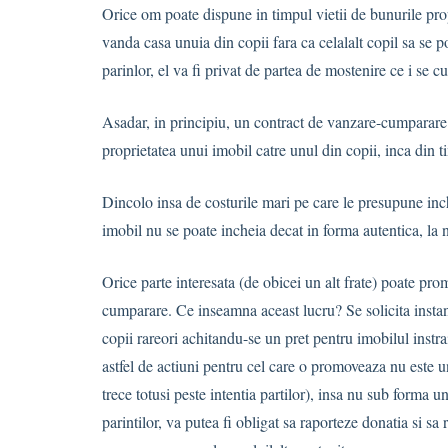
Orice om poate dispune in timpul vietii de bunurile pr
vanda casa unuia din copii fara ca celalalt copil sa se p
parinlor, el va fi privat de partea de mostenire ce i se c
Asadar, in principiu, un contract de vanzare-cumparare e
proprietatea unui imobil catre unul din copii, inca din ti
Dincolo insa de costurile mari pe care le presupune inc
imobil nu se poate incheia decat in forma autentica, la 
Orice parte interesata (de obicei un alt frate) poate pr
cumparare. Ce inseamna aceast lucru? Se solicita instante
copii rareori achitandu-se un pret pentru imobilul instra
astfel de actiuni pentru cel care o promoveaza nu este u
trece totusi peste intentia partilor), insa nu sub forma 
parintilor, va putea fi obligat sa raporteze donatia si sa