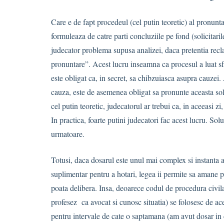
Care e de fapt procedeul (cel putin teoretic) al pronunta
formuleaza de catre parti concluziile pe fond (solicitaril
judecator problema supusa analizei, daca pretentia recla
pronuntare”. Acest lucru inseamna ca procesul a luat sfar
este obligat ca, in secret, sa chibzuiasca asupra cauzei. 
cauza, este de asemenea obligat sa pronunte aceasta solu
cel putin teoretic, judecatorul ar trebui ca, in aceeasi z
In practica, foarte putini judecatori fac acest lucru. Sol
urmatoare.
Totusi, daca dosarul este unul mai complex si instanta a
suplimentar pentru a hotari, legea ii permite sa amane p
poata delibera. Insa, deoarece codul de procedura civila
profesez ca avocat si cunosc situatia) se folosesc de ac
pentru intervale de cate o saptamana (am avut dosar in 