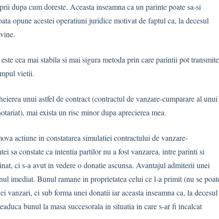
oprii dupa cum doreste. Aceasta inseamna ca un parinte poate sa-si
oata opune acestei operatiuni juridice motivat de faptul ca, la decesul
uvine.
ste cea mai stabila si mai sigura metoda prin care parintii pot transmite
mpul vietii.
heierea unui astfel de contract (contractul de vanzare-cumparare al unui
notariat), mai exista un risc minor dupa aprecierea mea.
omova actiune in constatarea simulatiei contractului de vanzare-
i sa constate ca intentia partilor nu a fost vanzarea, intre parinti si
inat, ci s-a avut in vedere o donatie ascunsa. Avantajul admiterii unei
nul imediat. Bunul ramane in proprietatea celui ce l-a primit (nu se poat
unei vanzari, ci sub forma unei donatii iar aceasta inseamna ca, la decesul
 readuca bunul la masa succesorala in situatia in care s-ar fi incalcat