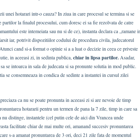
rii unei hotarari intr-o cauza? In ziua in care procesul se termina si se
e partilor la finalul procesului, cum doresc ei sa fie rezolvata de catre
mantului este intemeiata sau nu si de ce), instanta declara ca „ramane i
sit iar, potrivit dispozitiilor codului de procedura civila, judecatorul
Atunci cand si-a format o opinie si a a luat o decizie in ceea ce priveste
chiar in lipsa partilor.
tie, in aceeasi zi, in sedinta publica,
Asadar,
i, sa se intoarca in sala de judecata si sa pronunte solutia in mod public.
utia se consemneaza in condica de sedinte a instantei in cursul zilei
preciaza ca nu se poate pronunta in aceeasi zi si are nevoie de timp
ronuntarea hotararii pentru un termen de pana la 7 zile, timp in care sa
 nu distinge, instantele (cel putin cele de aici din Vrancea unde
easta facilitate chiar de mai multe ori, amanand succesiv pronuntarea
care s-a amanat pronuntarea de 3 ori, deci 21 zile fata de momentul