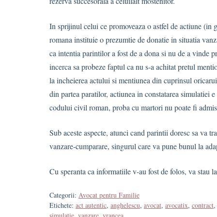
rezerva succesorala a celuilalt mostenitor.
In sprijinul celui ce promoveaza o astfel de actiune (in 
romana instituie o prezumtie de donatie in situatia vanz
ca intentia parintilor a fost de a dona si nu de a vinde p
incerca sa probeze faptul ca nu s-a achitat pretul mentio
la incheierea actului si mentiunea din cuprinsul oricarui
din partea paratilor, actiunea in constatarea simulatiei e 
codului civil roman, proba cu martori nu poate fi admisa
Sub aceste aspecte, atunci cand parintii doresc sa va t
vanzare-cumparare, singurul care va pune bunul la adapo
Cu speranta ca informatiile v-au fost de folos, va stau l
Categorii:
Avocat pentru Familie
Etichete:
act autentic
,
anghelescu
,
avocat
,
avocatix
,
contract
simulatie
,
vanzare
,
vrancea