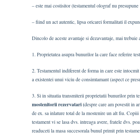
– este mai costisitor (testamentul olograf nu presupune t
– fiind un act autentic, lipsa oricarei formalitati il expun
Dincolo de aceste avantaje si dezavantaje, mai trebuie 
1. Proprietatea asupra bunurilor la care face referire te
2. Testamentul indiferent de forma in care este intocmit 
a existentei unui viciu de consimtamant (aspect ce presu
3. Si in situatia transmiterii proprietatii bunurilor prin 
mostenitorii rezervatari (
despre care am povestit in art
de ex. sa inlature total de la mostenire un alt fiu. Copiii
testament vi se lasa dvs. intreaga avere, fratele dvs. poat
readuceti la masa succesorala bunul primit prin testame