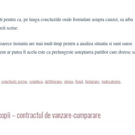
ti pentru ca, pe langa concluziile orale formulate asupra cauzei, sa aiba
zii scrise.
arece instanta are mai mult timp pentru a analiza situatia si sunt sanse
nt ar putea fi acela este ca prelungeste asteptarea partilor care doresc s
,
concluzii scrise
,
condica
,
deliberare
,
elena
,
fond
,
hotarare
,
judecatorie
,
a copii – contractul de vanzare-cumparare