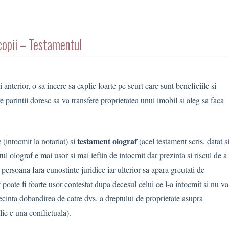
 copii – Testamentul
 anterior, o sa incerc sa explic foarte pe scurt care sunt beneficiile si
are parintii doresc sa va transfere proprietatea unui imobil si aleg sa faca
c
testament olograf
(intocmit la notariat) si
(acel testament scris, datat s
l olograf e mai usor si mai ieftin de intocmit dar prezinta si riscul de a
 o persoana fara cunostinte juridice iar ulterior sa apara greutati de
 poate fi foarte usor contestat dupa decesul celui ce l-a intocmit si nu va
ecinta dobandirea de catre dvs. a dreptului de proprietate asupra
lie e una conflictuala).