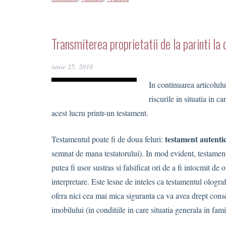
Transmiterea proprietatii de la parinti la
iunie 25, 2010
In continuarea articolului
riscurile in situatia in c
acest lucru printr-un testament.
testament autenti
Testamentul poate fi de doua feluri:
semnat de mana testatorului). In mod evident, testamentu
putea fi usor sustras si falsificat ori de a fi intocmit de
interpretare. Este lesne de inteles ca testamentul olograf
ofera nici cea mai mica siguranta ca va avea drept cons
imobilului (in conditiile in care situatia generala in fami