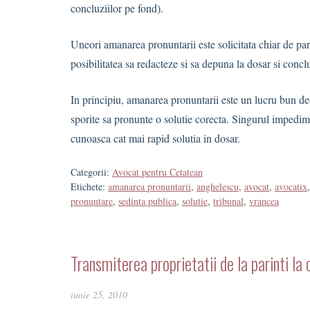
concluziilor pe fond).
Uneori amanarea pronuntarii este solicitata chiar de par
posibilitatea sa redacteze si sa depuna la dosar si conclu
In principiu, amanarea pronuntarii este un lucru bun deo
sporite sa pronunte o solutie corecta. Singurul impedime
cunoasca cat mai rapid solutia in dosar.
Categorii:
Avocat pentru Cetatean
Etichete:
amanarea pronuntarii
,
anghelescu
,
avocat
,
avocatix
pronuntare
,
sedinta publica
,
solutie
,
tribunal
,
vrancea
Transmiterea proprietatii de la parinti l
iunie 25, 2010