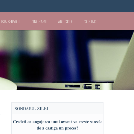
LISTA SERVICII
ONORARII
ARTICOLE
CONTACT
SONDAJUL ZILEI
Credeti ca angajarea unui avocat va creste sansele
de a castiga un proces?