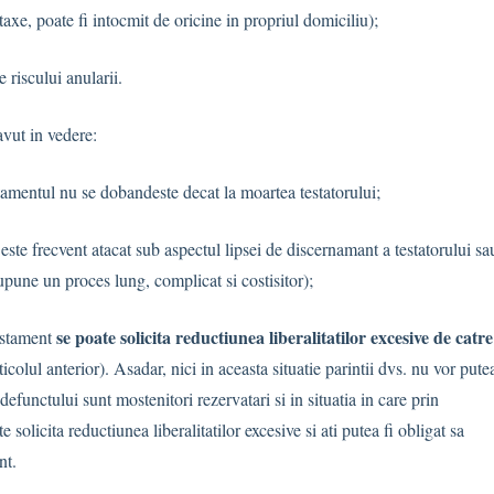
axe, poate fi intocmit de oricine in propriul domiciliu);
e riscului anularii.
avut in vedere:
stamentul nu se dobandeste decat la moartea testatorului;
este frecvent atacat sub aspectul lipsei de discernamant a testatorului sa
pune un proces lung, complicat si costisitor);
se poate solicita reductiunea liberalitatilor excesive de catre
testament
icolul anterior). Asadar, nici in aceasta situatie parintii dvs. nu vor pute
 defunctului sunt mostenitori rezervatari si in situatia in care prin
e solicita reductiunea liberalitatilor excesive si ati putea fi obligat sa
nt.