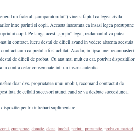
general un frate al „cumparatorului”) vine si faptul ca legea civila
arilor intre parinti si copii. Aceasta inseamna ca insasi legea presupune
ropriului copil. Pe langa acest „sprijin” legal, reclamantul va putea
nat in contract, lucru destul de dificil avand in vedere absenta acestuia
 contract cum ca pretul a fost achitat. Asadar, in lipsa unei recunoasteri
destul de dificil de probat. Cu atat mai mult cu cat, potrivit dispozitiilor
 in contra celor consemnate intr-un inscris autentic.
ransfere doar dvs. proprietatea unui imobil, recomand contractul de
st fata de ceilalti succesori atunci cand se va dezbate succesiunea.
a dispozitie pentru intrebari suplimentare.
,
copii
,
cumparare
,
donatie
,
elena
,
imobil
,
parinti
,
prezumtie
,
proba cu martori
,