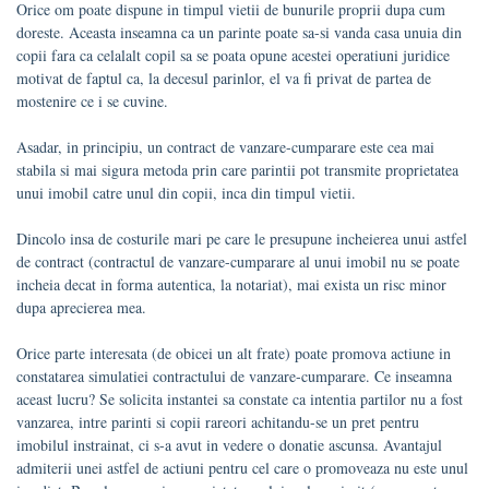
Orice om poate dispune in timpul vietii de bunurile proprii dupa cum
doreste. Aceasta inseamna ca un parinte poate sa-si vanda casa unuia din
copii fara ca celalalt copil sa se poata opune acestei operatiuni juridice
motivat de faptul ca, la decesul parinlor, el va fi privat de partea de
mostenire ce i se cuvine.
Asadar, in principiu, un contract de vanzare-cumparare este cea mai
stabila si mai sigura metoda prin care parintii pot transmite proprietatea
unui imobil catre unul din copii, inca din timpul vietii.
Dincolo insa de costurile mari pe care le presupune incheierea unui astfel
de contract (contractul de vanzare-cumparare al unui imobil nu se poate
incheia decat in forma autentica, la notariat), mai exista un risc minor
dupa aprecierea mea.
Orice parte interesata (de obicei un alt frate) poate promova actiune in
constatarea simulatiei contractului de vanzare-cumparare. Ce inseamna
aceast lucru? Se solicita instantei sa constate ca intentia partilor nu a fost
vanzarea, intre parinti si copii rareori achitandu-se un pret pentru
imobilul instrainat, ci s-a avut in vedere o donatie ascunsa. Avantajul
admiterii unei astfel de actiuni pentru cel care o promoveaza nu este unul