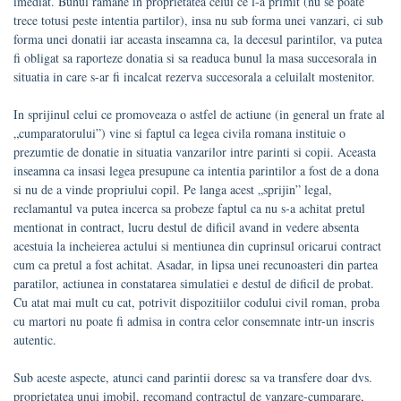
imediat. Bunul ramane in proprietatea celui ce l-a primit (nu se poate
trece totusi peste intentia partilor), insa nu sub forma unei vanzari, ci sub
forma unei donatii iar aceasta inseamna ca, la decesul parintilor, va putea
fi obligat sa raporteze donatia si sa readuca bunul la masa succesorala in
situatia in care s-ar fi incalcat rezerva succesorala a celuilalt mostenitor.
In sprijinul celui ce promoveaza o astfel de actiune (in general un frate al
„cumparatorului”) vine si faptul ca legea civila romana instituie o
prezumtie de donatie in situatia vanzarilor intre parinti si copii. Aceasta
inseamna ca insasi legea presupune ca intentia parintilor a fost de a dona
si nu de a vinde propriului copil. Pe langa acest „sprijin” legal,
reclamantul va putea incerca sa probeze faptul ca nu s-a achitat pretul
mentionat in contract, lucru destul de dificil avand in vedere absenta
acestuia la incheierea actului si mentiunea din cuprinsul oricarui contract
cum ca pretul a fost achitat. Asadar, in lipsa unei recunoasteri din partea
paratilor, actiunea in constatarea simulatiei e destul de dificil de probat.
Cu atat mai mult cu cat, potrivit dispozitiilor codului civil roman, proba
cu martori nu poate fi admisa in contra celor consemnate intr-un inscris
autentic.
Sub aceste aspecte, atunci cand parintii doresc sa va transfere doar dvs.
proprietatea unui imobil, recomand contractul de vanzare-cumparare,