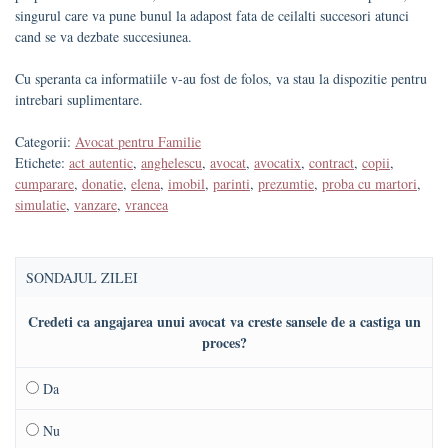
singurul care va pune bunul la adapost fata de ceilalti succesori atunci
cand se va dezbate succesiunea.
Cu speranta ca informatiile v-au fost de folos, va stau la dispozitie pentru
intrebari suplimentare.
Categorii:
Avocat pentru Familie
Etichete:
act autentic
,
anghelescu
,
avocat
,
avocatix
,
contract
,
copii
,
cumparare
,
donatie
,
elena
,
imobil
,
parinti
,
prezumtie
,
proba cu martori
,
simulatie
,
vanzare
,
vrancea
SONDAJUL ZILEI
Credeti ca angajarea unui avocat va creste sansele de a castiga un
proces?
Da
Nu