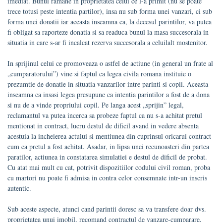
imediat. Bunul ramane in proprietatea celui ce l-a primit (nu se poate
trece totusi peste intentia partilor), insa nu sub forma unei vanzari, ci sub
forma unei donatii iar aceasta inseamna ca, la decesul parintilor, va putea
fi obligat sa raporteze donatia si sa readuca bunul la masa succesorala in
situatia in care s-ar fi incalcat rezerva succesorala a celuilalt mostenitor.
In sprijinul celui ce promoveaza o astfel de actiune (in general un frate al
„cumparatorului”) vine si faptul ca legea civila romana instituie o
prezumtie de donatie in situatia vanzarilor intre parinti si copii. Aceasta
inseamna ca insasi legea presupune ca intentia parintilor a fost de a dona
si nu de a vinde propriului copil. Pe langa acest „sprijin” legal,
reclamantul va putea incerca sa probeze faptul ca nu s-a achitat pretul
mentionat in contract, lucru destul de dificil avand in vedere absenta
acestuia la incheierea actului si mentiunea din cuprinsul oricarui contract
cum ca pretul a fost achitat. Asadar, in lipsa unei recunoasteri din partea
paratilor, actiunea in constatarea simulatiei e destul de dificil de probat.
Cu atat mai mult cu cat, potrivit dispozitiilor codului civil roman, proba
cu martori nu poate fi admisa in contra celor consemnate intr-un inscris
autentic.
Sub aceste aspecte, atunci cand parintii doresc sa va transfere doar dvs.
proprietatea unui imobil, recomand contractul de vanzare-cumparare,