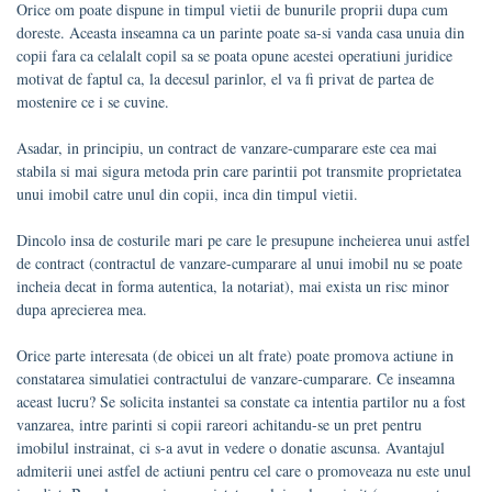
Orice om poate dispune in timpul vietii de bunurile proprii dupa cum
doreste. Aceasta inseamna ca un parinte poate sa-si vanda casa unuia din
copii fara ca celalalt copil sa se poata opune acestei operatiuni juridice
motivat de faptul ca, la decesul parinlor, el va fi privat de partea de
mostenire ce i se cuvine.
Asadar, in principiu, un contract de vanzare-cumparare este cea mai
stabila si mai sigura metoda prin care parintii pot transmite proprietatea
unui imobil catre unul din copii, inca din timpul vietii.
Dincolo insa de costurile mari pe care le presupune incheierea unui astfel
de contract (contractul de vanzare-cumparare al unui imobil nu se poate
incheia decat in forma autentica, la notariat), mai exista un risc minor
dupa aprecierea mea.
Orice parte interesata (de obicei un alt frate) poate promova actiune in
constatarea simulatiei contractului de vanzare-cumparare. Ce inseamna
aceast lucru? Se solicita instantei sa constate ca intentia partilor nu a fost
vanzarea, intre parinti si copii rareori achitandu-se un pret pentru
imobilul instrainat, ci s-a avut in vedere o donatie ascunsa. Avantajul
admiterii unei astfel de actiuni pentru cel care o promoveaza nu este unul