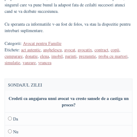
singurul care va pune bunul la adapost fata de ceilalti succesori atunci
cand se va dezbate succesiunea.
Cu speranta ca informatiile v-au fost de folos, va stau la dispozitie pentru
intrebari suplimentare.
Categorii:
Avocat pentru Familie
Etichete:
act autentic
,
anghelescu
,
avocat
,
avocatix
,
contract
,
copii
,
cumparare
,
donatie
,
elena
,
imobil
,
parinti
,
prezumtie
,
proba cu martori
,
simulatie
,
vanzare
,
vrancea
SONDAJUL ZILEI
Credeti ca angajarea unui avocat va creste sansele de a castiga un
proces?
Da
Nu