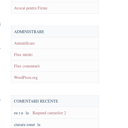
Avocat pentru Firme
i
ADMINISTRARE
Autentificare
.
Flux intrări
Flux comentarii
WordPress.org
e
COMENTARII RECENTE
eu r.u
la
Raspund cautarilor 2
ciuraru ionut
la