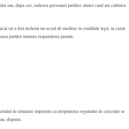
rului sau, dupa caz, radierea persoanei juridice atunci cand are calitatea
pacat ori a fost incheiat un acord de mediere in conditiile legii, in cazul
carea partilor inlatura raspunderea penala;
terialul de urmarire impreuna cu propunerea organului de cercetare se
sau, dispune.