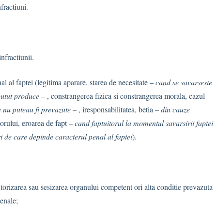
fractiuni.
infractiunii.
al al faptei (legitima aparare, starea de necesitate –
cand se savarseste
putut produce
– , constrangerea fizica si constrangerea morala, cazul
 nu puteau fi prevazute
– , iresponsabilitatea, betia –
din cauze
torului, eroarea de fapt –
cand faptuitorul la momentul savarsirii faptei
ri de care depinde caracterul penal al faptei
).
utorizarea sau sesizarea organului competent ori alta conditie prevazuta
enale;