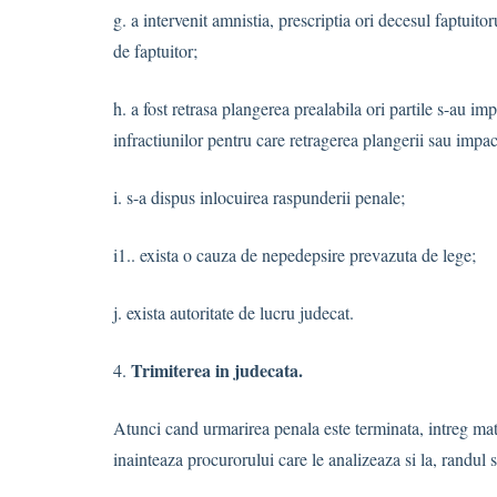
g. a intervenit amnistia, prescriptia ori decesul faptuito
de faptuitor;
h. a fost retrasa plangerea prealabila ori partile s-au im
infractiunilor pentru care retragerea plangerii sau impa
i. s-a dispus inlocuirea raspunderii penale;
i1.. exista o cauza de nepedepsire prevazuta de lege;
j. exista autoritate de lucru judecat.
Trimiterea in judecata.
4.
Atunci cand urmarirea penala este terminata, intreg ma
inainteaza procurorului care le analizeaza si la, randul 