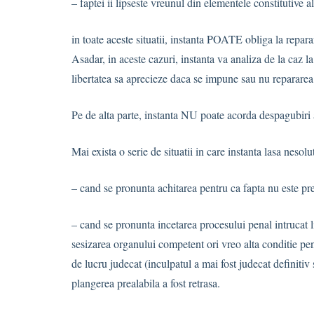
– faptei ii lipseste vreunul din elementele constitutive al
in toate aceste situatii, instanta POATE obliga la repara
Asadar, in aceste cazuri, instanta va analiza de la caz la
libertatea sa aprecieze daca se impune sau nu repararea l
Pe de alta parte, instanta NU poate acorda despagubiri a
Mai exista o serie de situatii in care instanta lasa nesolu
– cand se pronunta achitarea pentru ca fapta nu este pr
– cand se pronunta incetarea procesului penal intrucat 
sesizarea organului competent ori vreo alta conditie pen
de lucru judecat (inculpatul a mai fost judecat definitiv
plangerea prealabila a fost retrasa.