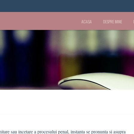
ACASA
DESPRE MINE
tare sau incetare a procesului penal, instanta se pronunta si asupra