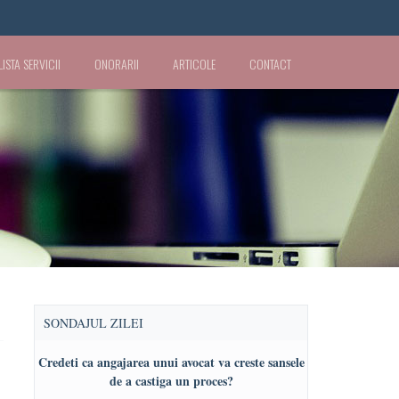
LISTA SERVICII
ONORARII
ARTICOLE
CONTACT
SONDAJUL ZILEI
Credeti ca angajarea unui avocat va creste sansele
de a castiga un proces?