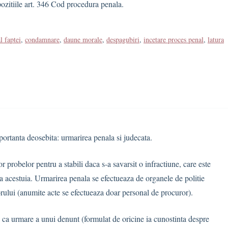
pozitiile art. 346 Cod procedura penala.
l faptei
,
condamnare
,
daune morale
,
despagubiri
,
incetare proces penal
,
latura
portanta deosebita: urmarirea penala si judecata.
 probelor pentru a stabili daca s-a savarsit o infractiune, care este
rea acestuia. Urmarirea penala se efectueaza de organele de politie
ului (anumite acte se efectueaza doar personal de procuror).
, ca urmare a unui denunt (formulat de oricine ia cunostinta despre