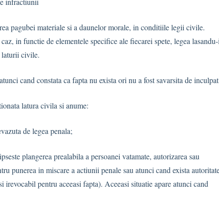
e infractiunii
rea pagubei materiale si a daunelor morale, in conditiile legii civile.
 caz, in functie de elementele specifice ale fiecarei spete, legea lasandu-
aturii civile.
tunci cand constata ca fapta nu exista ori nu a fost savarsita de inculpat
tionata latura civila si anume:
evazuta de legea penala;
lipseste plangerea prealabila a persoanei vatamate, autorizarea sau
tru punerea in miscare a actiunii penale sau atunci cand exista autoritat
 si irevocabil pentru aceeasi fapta). Aceeasi situatie apare atunci cand