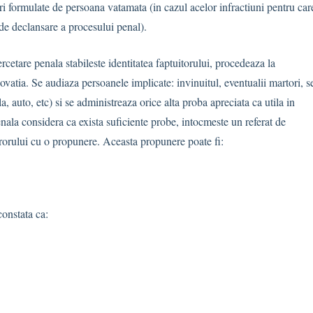
ri formulate de persoana vatamata (in cazul acelor infractiuni pentru car
e declansare a procesului penal).
rcetare penala stabileste identitatea faptuitorului, procedeaza la
vatia. Se audiaza persoanele implicate: invinuitul, eventualii martori, s
 auto, etc) si se administreaza orice alta proba apreciata ca utila in
nala considera ca exista suficiente probe, intocmeste un referat de
urorului cu o propunere. Aceasta propunere poate fi:
onstata ca: