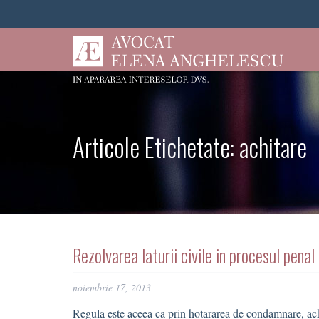
Articole Etichetate:
achitare
Rezolvarea laturii civile in procesul penal
noiembrie 17, 2013
Regula este aceea ca prin hotararea de condamnare, achi