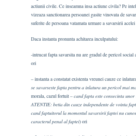
actiunii civile. Ce inseamna insa actiune civila? Pe inte
vizeaza sanctionarea persoanei gasite vinovata de savars
suferite de persoana vatamata urmare a savarsirii acelei 
Daca instanta pronunta achitarea inculpatului:
-intrucat fapta savarsita nu are gradul de pericol social 
ori
– instanta a constatat existenta vreunei cauze ce inlatur
se savarseste fapta pentru a inlatura un pericol mai ma
morala, cazul fortuit –
cand fapta este consecinta unor 
ATENTIE: betia din cauze independente de vointa faptu
cand faptuitorul la momentul savarsirii faptei nu cunost
caracterul penal al faptei
) ori