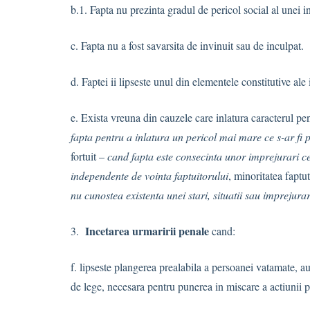
b.1. Fapta nu prezinta gradul de pericol social al unei in
c. Fapta nu a fost savarsita de invinuit sau de inculpat.
d. Faptei ii lipseste unul din elementele constitutive ale 
e. Exista vreuna din cauzele care inlatura caracterul pen
fapta pentru a inlatura un pericol mai mare ce s-ar fi 
fortuit –
cand fapta este consecinta unor imprejurari ce
independente de vointa faptuitorului
, minoritatea faptu
nu cunostea existenta unei stari, situatii sau imprejura
Incetarea urmaririi penale
3.
cand:
f. lipseste plangerea prealabila a persoanei vatamate, a
de lege, necesara pentru punerea in miscare a actiunii p