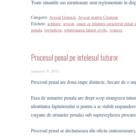
Toate situatiile sus mentionate sunt reglementate in dis
Categorii:
Avocat General
,
Avocat pentru Cetatean
Etichete:
achitare
,
avocat
,
cauze ce inlatura caracterul penal a
penala
,
prejudiciu
,
solutionarea laturii civile
,
vrancea
Procesul penal pe intelesul tuturor
ianuarie 9, 2011
Procesul penal are doua etape distincte, fiecare de o im
Faza de urmarire penala are drept scop strangerea tuturor
identitatea faptuitorului si pentru a se stabili raspunde
(organe de urmarire penala) sub supravegherea procuror
Procesul penal se declanseaza din oficiu (autosesizare)