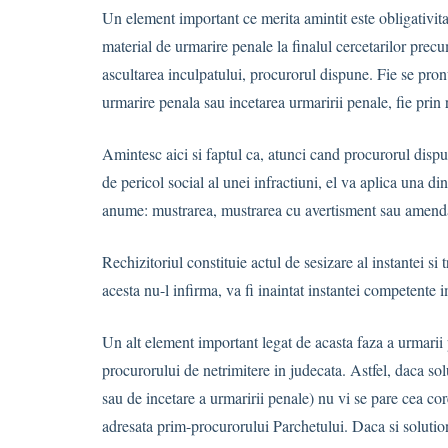
Un element important ce merita amintit este obligativita
material de urmarire penale la finalul cercetarilor prec
ascultarea inculpatului, procurorul dispune. Fie se pro
urmarire penala sau incetarea urmaririi penale, fie prin 
Amintesc aici si faptul ca, atunci cand procurorul disp
de pericol social al unei infractiuni, el va aplica una di
anume: mustrarea, mustrarea cu avertisment sau amenda 
Rechizitoriul constituie actul de sesizare al instantei si
acesta nu-l infirma, va fi inaintat instantei competente
Un alt element important legat de acasta faza a urmarii 
procurorului de netrimitere in judecata. Astfel, daca so
sau de incetare a urmaririi penale) nu vi se pare cea cor
adresata prim-procurorului Parchetului. Daca si solution