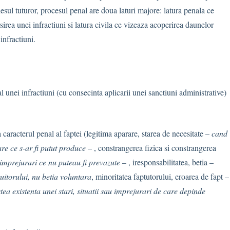
lesul tuturor, procesul penal are doua laturi majore: latura penala ce
irea unei infractiuni si latura civila ce vizeaza acoperirea daunelor
infractiuni.
al unei infractiuni (cu consecinta aplicarii unei sanctiuni administrative)
a caracterul penal al faptei (legitima aparare, starea de necesitate –
cand
re ce s-ar fi putut produce
– , constrangerea fizica si constrangerea
imprejurari ce nu puteau fi prevazute
– , iresponsabilitatea, betia –
itorului, nu betia voluntara
, minoritatea faptutorului, eroarea de fapt –
ea existenta unei stari, situatii sau imprejurari de care depinde