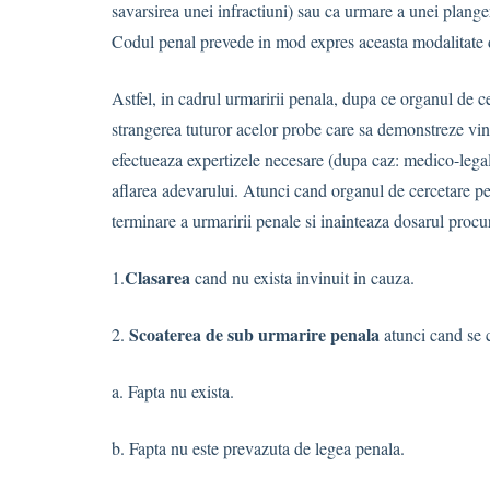
savarsirea unei infractiuni) sau ca urmare a unei plange
Codul penal prevede in mod expres aceasta modalitate d
Astfel, in cadrul urmaririi penala, dupa ce organul de ce
strangerea tuturor acelor probe care sa demonstreze vino
efectueaza expertizele necesare (dupa caz: medico-legala,
aflarea adevarului. Atunci cand organul de cercetare pe
terminare a urmaririi penale si inainteaza dosarul proc
Clasarea
1.
cand nu exista invinuit in cauza.
Scoaterea de sub urmarire penala
2.
atunci cand se c
a. Fapta nu exista.
b. Fapta nu este prevazuta de legea penala.