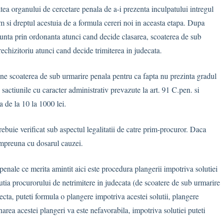
tea organului de cercetare penala de a-i prezenta inculpatului intregul
um si dreptul acestuia de a formula cereri noi in aceasta etapa. Dupa
nunta prin ordonanta atunci cand decide clasarea, scoaterea de sub
rechizitoriu atunci cand decide trimiterea in judecata.
une scoaterea de sub urmarire penala pentru ca fapta nu prezinta gradul
n sactiunile cu caracter administrativ prevazute la art. 91 C.pen. si
de la 10 la 1000 lei.
 trebuie verificat sub aspectul legalitatii de catre prim-procuror. Daca
 impreuna cu dosarul cauzei.
penale ce merita amintit aici este procedura plangerii impotriva solutiei
lutia procurorului de netrimitere in judecata (de scoatere de sub urmarire
ecta, puteti formula o plangere impotriva acestei solutii, plangere
area acestei plangeri va este nefavorabila, impotriva solutiei puteti