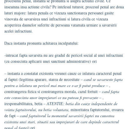
procesului penal, instanta se pronunta si asupra actiunii civile. Ce
inseamna insa actiune civila? Pe intelesul tuturor, procesul penal are doua
laturi majore: latura penala ce vizeaza sanctionarea persoanei gasite
vinovata de savarsirea unei infractiuni si latura civila ce vizeaza
acoperirea daunelor suferite de persoana vatamata urmare a savarsirii
acelei infractiuni.
Daca instanta pronunta achitarea inculpatului:
-intrucat fapta savarsita nu are gradul de pericol social al unei infractiuni
(cu consecinta aplicarii unei sanctiuni administrative) ori
– instanta a constatat existenta vreunei cauze ce inlatura caracterul penal
al faptei (legitima aparare, starea de necesitate –
cand se savarseste fapta
pentru a inlatura un pericol mai mare ce s-ar fi putut produce
– ,
constrangerea fizica si constrangerea morala, cazul fortuit –
cand fapta
este consecinta unor imprejurari ce nu puteau fi prevazute
– ,
iresponsabilitatea, betia –
ATENTIE: betia din cauze independente de
vointa faptuitorului, nu betia voluntara
, minoritatea faptutorului, eroarea
de fapt –
cand faptuitorul la momentul savarsirii faptei nu cunostea
existenta unei stari, situatii sau imprejurari de care depinde caracterul
penal al faptei
) ori