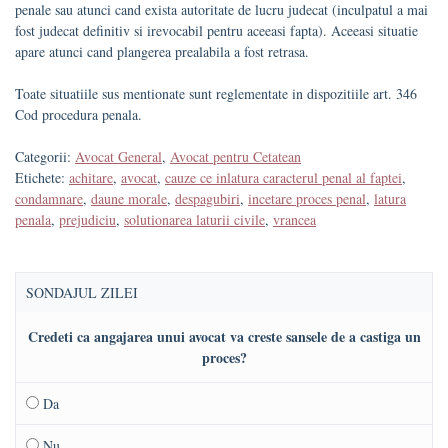
penale sau atunci cand exista autoritate de lucru judecat (inculpatul a mai
fost judecat definitiv si irevocabil pentru aceeasi fapta). Aceeasi situatie
apare atunci cand plangerea prealabila a fost retrasa.
Toate situatiile sus mentionate sunt reglementate in dispozitiile art. 346
Cod procedura penala.
Categorii:
Avocat General
,
Avocat pentru Cetatean
Etichete:
achitare
,
avocat
,
cauze ce inlatura caracterul penal al faptei
,
condamnare
,
daune morale
,
despagubiri
,
incetare proces penal
,
latura
penala
,
prejudiciu
,
solutionarea laturii civile
,
vrancea
SONDAJUL ZILEI
Credeti ca angajarea unui avocat va creste sansele de a castiga un
proces?
Da
Nu