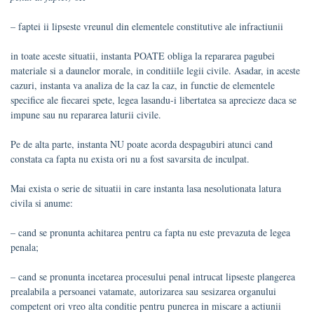
– faptei ii lipseste vreunul din elementele constitutive ale infractiunii
in toate aceste situatii, instanta POATE obliga la repararea pagubei
materiale si a daunelor morale, in conditiile legii civile. Asadar, in aceste
cazuri, instanta va analiza de la caz la caz, in functie de elementele
specifice ale fiecarei spete, legea lasandu-i libertatea sa aprecieze daca se
impune sau nu repararea laturii civile.
Pe de alta parte, instanta NU poate acorda despagubiri atunci cand
constata ca fapta nu exista ori nu a fost savarsita de inculpat.
Mai exista o serie de situatii in care instanta lasa nesolutionata latura
civila si anume:
– cand se pronunta achitarea pentru ca fapta nu este prevazuta de legea
penala;
– cand se pronunta incetarea procesului penal intrucat lipseste plangerea
prealabila a persoanei vatamate, autorizarea sau sesizarea organului
competent ori vreo alta conditie pentru punerea in miscare a actiunii