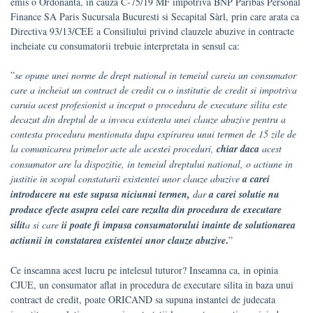
emis o Ordonanta, in cauza C-75/19 MF împotriva BNP Paribas Personal
Finance SA Paris Sucursala Bucuresti si Secapital Sàrl, prin care arata ca
Directiva 93/13/CEE a Consiliului privind clauzele abuzive in contracte
incheiate cu consumatorii trebuie interpretata in sensul ca:
”
se opune unei norme de drept national in temeiul careia un consumator
care a incheiat un contract de credit cu o institutie de credit si impotriva
caruia acest profesionist a inceput o procedura de executare silita este
decazut din dreptul de a invoca existenta unei clauze abuzive pentru a
contesta procedura mentionata dupa expirarea unui termen de 15 zile de
la comunicarea primelor acte ale acestei proceduri,
chiar daca
acest
consumator are la dispozitie, in temeiul dreptului national, o actiune in
justitie in scopul constatarii existentei unor clauze abuzive
a carei
introducere nu este supusa niciunui termen,
dar
a carei solutie nu
produce efecte asupra celei care rezulta din procedura de executare
silit
a si care
ii poate fi impusa consumatorului inainte de solutionarea
.
actiunii in constatarea existentei unor clauze abuzive
”
Ce inseamna acest lucru pe intelesul tuturor? Inseamna ca, in opinia
CJUE, un consumator aflat in procedura de executare silita in baza unui
contract de credit, poate ORICAND sa supuna instantei de judecata