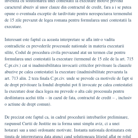
investita cu solutionarea unei contestatii la executare motive privind
caracterul abuziv al unor clauze din contractul de credit, fara a i se putea
opune o eventuala exceptie de tardivitate pentru nerespectarea termenului
de 15 zile prevazut de legea romana pentru formularea unei contestatii la
executare.
Interesant este faptul ca aceasta interpretare se afla intr-o vadita
contradictie cu prevederile procesuale nationale in materia executarii
silite, Codul de procedura civila prevazand atat un termen clar pentru
formularea unei contestatii la executare (termenul de 15 zile de la art. 715
C.pr.civ.) cat si inadmisibilitatea invocarii criticilor privitoare la clauzele
abuzive pe calea contestatiei la executare (inadmisibilitate prevazuta la
art. 713 alin. 2 teza finala C.pr.civ. unde se prevede ca motivele de fapt si
de drept privitoare la fondul dreptului pot fi invocate pe calea contestatiei
la executare doar daca legea nu prevede o alta cale procesuala pentru
desfiintarea acelui titlu – in cazul de fata, contractul de credit – , inclusiv
o actiune de drept comun).
De precizat este faptul ca, in cadrul procedurii intrebarilor preliminare,
raspunsul Curtii de Justitie nu ia forma unui simplu aviz, ci a unei
hotarari sau a unei ordonante motivate. Instanta nationala destinatara este
tinuta de interpretarea data atunci cand solutioneaza litigiul aflat pe rolul