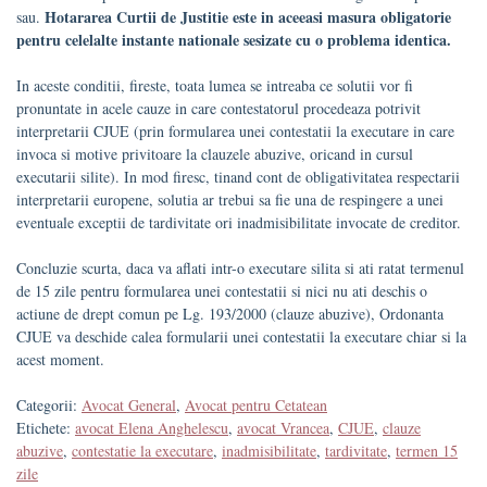
Hotararea Curtii de Justitie este in aceeasi masura obligatorie
sau.
pentru celelalte instante nationale sesizate cu o problema identica.
In aceste conditii, fireste, toata lumea se intreaba ce solutii vor fi
pronuntate in acele cauze in care contestatorul procedeaza potrivit
interpretarii CJUE (prin formularea unei contestatii la executare in care
invoca si motive privitoare la clauzele abuzive, oricand in cursul
executarii silite). In mod firesc, tinand cont de obligativitatea respectarii
interpretarii europene, solutia ar trebui sa fie una de respingere a unei
eventuale exceptii de tardivitate ori inadmisibilitate invocate de creditor.
Concluzie scurta, daca va aflati intr-o executare silita si ati ratat termenul
de 15 zile pentru formularea unei contestatii si nici nu ati deschis o
actiune de drept comun pe Lg. 193/2000 (clauze abuzive), Ordonanta
CJUE va deschide calea formularii unei contestatii la executare chiar si la
acest moment.
Categorii:
Avocat General
,
Avocat pentru Cetatean
Etichete:
avocat Elena Anghelescu
,
avocat Vrancea
,
CJUE
,
clauze
abuzive
,
contestatie la executare
,
inadmisibilitate
,
tardivitate
,
termen 15
zile