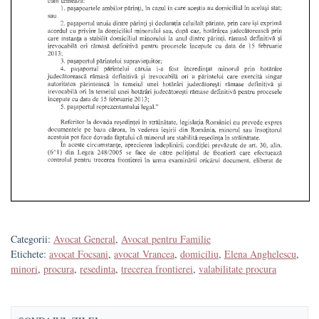
Categorii:
Avocat General
,
Avocat pentru Familie
Etichete:
avocat Focsani
,
avocat Vrancea
,
domiciliu
,
Elena Anghelescu
,
minori
,
procura
,
resedinta
,
trecerea frontierei
,
valabilitate procura