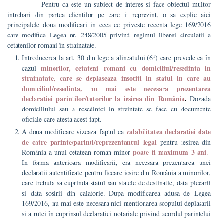
Pentru ca este un subiect de interes si face obiectul multor
intrebari din partea clientilor pe care ii reprezint, o sa explic aici
principalele doua modificari in ceea ce priveste recenta lege 169/2016
care modifica Legea nr. 248/2005 privind regimul liberei circulatii a
cetatenilor romani în strainatate.
1
Introducerea la art. 30 din lege a alineatului (6
) care prevede ca în
minorilor, cetateni romani cu domiciliul/resedinta in
cazul
strainatate, care se deplaseaza insotiti in statul in care au
domiciliul/resedinta, nu mai este necesara prezentarea
declaratiei parintilor/tutorilor la iesirea din România
.
Dovada
domiciliului sau a resedintei in straintate se face cu documente
oficiale care atesta acest fapt.
valabilitatea declaratiei date
A doua modificare vizeaza faptul ca
de catre parinte/parinti/reprezentantul legal
pentru iesirea din
poate fi maximum 3 ani
România a unui cetatean roman minor
.
In forma anterioara modificarii, era necesara prezentarea unei
declaratii autentificate pentru fiecare iesire din România a minorilor,
care trebuia sa cuprinda statul sau statele de destinatie, data plecarii
si data sosirii din calatorie. Dupa modificarea adusa de Legea
169/2016, nu mai este necesara nici mentionarea scopului deplasarii
si a rutei în cuprinsul declaratiei notariale privind acordul parintelui