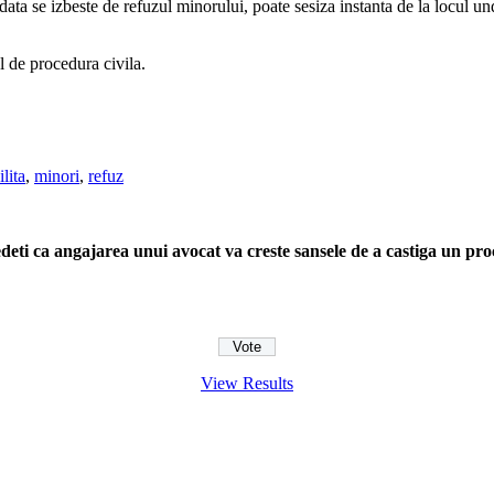
ata se izbeste de refuzul minorului, poate sesiza instanta de la locul und
l de procedura civila.
lita
,
minori
,
refuz
deti ca angajarea unui avocat va creste sansele de a castiga un pro
View Results