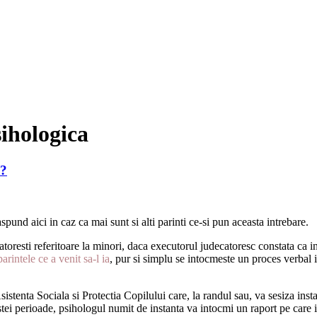
sihologica
a?
spund aici in caz ca mai sunt si alti parinti ce-si pun aceasta intrebare.
toresti referitoare la minori, daca executorul judecatoresc constata ca i
arintele ce a venit sa-l ia
, pur si simplu se intocmeste un proces verbal 
istenta Sociala si Protectia Copilului care, la randul sau, va sesiza ins
estei perioade, psihologul numit de instanta va intocmi un raport pe care