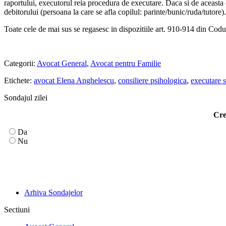
raportului, executorul reia procedura de executare. Daca si de aceasta d
debitorului (persoana la care se afla copilul: parinte/bunic/ruda/tutore).
Toate cele de mai sus se regasesc in dispozitiile art. 910-914 din Codu
Categorii:
Avocat General
,
Avocat pentru Familie
Etichete:
avocat Elena Anghelescu
,
consiliere psihologica
,
executare si
Sondajul zilei
Cre
Da
Nu
Arhiva Sondajelor
Sectiuni