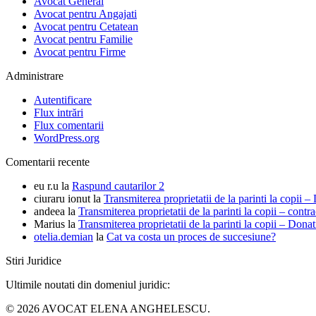
Avocat General
Avocat pentru Angajati
Avocat pentru Cetatean
Avocat pentru Familie
Avocat pentru Firme
Administrare
Autentificare
Flux intrări
Flux comentarii
WordPress.org
Comentarii recente
eu r.u
la
Raspund cautarilor 2
ciuraru ionut
la
Transmiterea proprietatii de la parinti la copii –
andeea
la
Transmiterea proprietatii de la parinti la copii – cont
Marius
la
Transmiterea proprietatii de la parinti la copii – Donat
otelia.demian
la
Cat va costa un proces de succesiune?
Stiri Juridice
Ultimile noutati din domeniul juridic:
© 2026 AVOCAT ELENA ANGHELESCU.