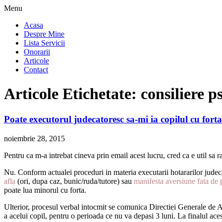
Menu
Acasa
Despre Mine
Lista Servicii
Onorarii
Articole
Contact
Articole Etichetate:
consiliere p
Poate executorul judecatoresc sa-mi ia copilul cu fort
noiembrie 28, 2015
Pentru ca m-a intrebat cineva prin email acest lucru, cred ca e util sa ra
Nu. Conform actualei proceduri in materia executarii hotararilor judeca
afla
(ori, dupa caz, bunic/ruda/tutore) sau
manifesta aversiune fata de p
poate lua minorul cu forta.
Ulterior, procesul verbal intocmit se comunica Directiei Generale de As
a acelui copil, pentru o perioada ce nu va depasi 3 luni. La finalul ac