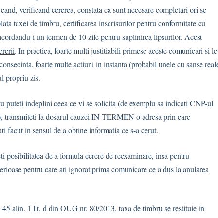
i cand, verificand cererea, constata ca sunt necesare completari ori se
ata taxei de timbru, certificarea inscrisurilor pentru conformitate cu
 acordandu-i un termen de 10 zile pentru suplinirea lipsurilor. Acest
rerii
. In practica, foarte multi justitiabili primesc aceste comunicari si le
consecinta, foarte multe actiuni in instanta (probabil unele cu sanse real
l propriu zis.
 puteti indeplini ceea ce vi se solicita (de exemplu sa indicati CNP-ul
ia), transmiteti la dosarul cauzei IN TERMEN o adresa prin care
ti facut in sensul de a obtine informatia ce s-a cerut.
veti posibilitatea de a formula cerere de reexaminare, insa pentru
 serioase pentru care ati ignorat prima comunicare ce a dus la anularea
. 45 alin. 1 lit. d din OUG nr. 80/2013, taxa de timbru se restituie in