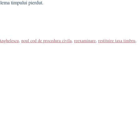
blema timpului pierdut.
Anghelescu
,
noul cod de procedura civila
,
reexaminare
,
restituire taxa timbru
,