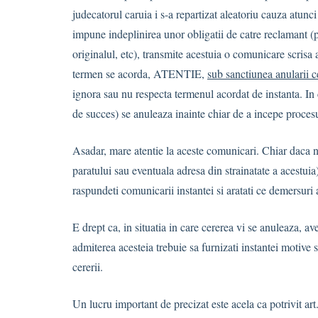
judecatorul caruia i s-a repartizat aleatoriu cauza atunc
impune indeplinirea unor obligatii de catre reclamant (pl
originalul, etc), transmite acestuia o comunicare scrisa
termen se acorda, ATENTIE,
sub sanctiunea anularii ce
ignora sau nu respecta termenul acordat de instanta. In 
de succes) se anuleaza inainte chiar de a incepe procesu
Asadar, mare atentie la aceste comunicari. Chiar daca nu
paratului sau eventuala adresa din strainatate a acestu
raspundeti comunicarii instantei si aratati ce demersuri a
E drept ca, in situatia in care cererea vi se anuleaza, a
admiterea acesteia trebuie sa furnizati instantei motive
cererii.
Un lucru important de precizat este acela ca potrivit art