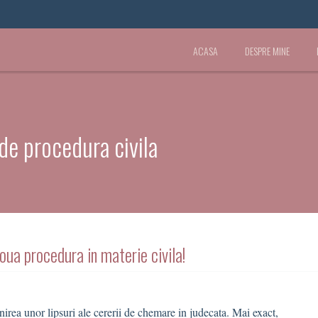
ACASA
DESPRE MINE
de procedura civila
ua procedura in materie civila!
nirea unor lipsuri ale cererii de chemare in judecata. Mai exact,