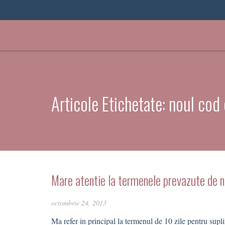
Articole Etichetate:
noul cod 
Mare atentie la termenele prevazute de no
octombrie 24, 2013
Ma refer in principal la termenul de 10 zile pentru supli