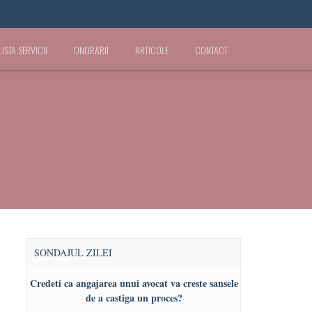
LISTA SERVICII
ONORARII
ARTICOLE
CONTACT
SONDAJUL ZILEI
Credeti ca angajarea unui avocat va creste sansele
de a castiga un proces?