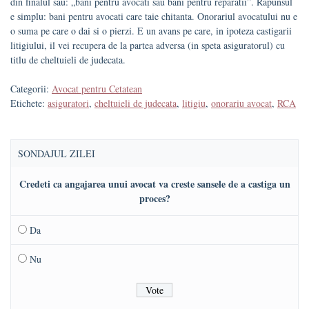
din finalul sau: „bani pentru avocati sau bani pentru reparatii”. Rapunsul
e simplu: bani pentru avocati care taie chitanta. Onorariul avocatului nu e
o suma pe care o dai si o pierzi. E un avans pe care, in ipoteza castigarii
litigiului, il vei recupera de la partea adversa (in speta asiguratorul) cu
titlu de cheltuieli de judecata.
Categorii:
Avocat pentru Cetatean
Etichete:
asiguratori
,
cheltuieli de judecata
,
litigiu
,
onorariu avocat
,
RCA
SONDAJUL ZILEI
Credeti ca angajarea unui avocat va creste sansele de a castiga un
proces?
Da
Nu