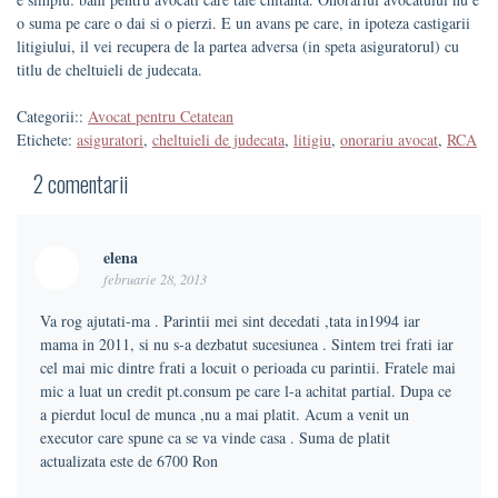
o suma pe care o dai si o pierzi. E un avans pe care, in ipoteza castigarii
litigiului, il vei recupera de la partea adversa (in speta asiguratorul) cu
titlu de cheltuieli de judecata.
Categorii::
Avocat pentru Cetatean
Etichete:
asiguratori
,
cheltuieli de judecata
,
litigiu
,
onorariu avocat
,
RCA
2
comentarii
elena
februarie 28, 2013
Va rog ajutati-ma . Parintii mei sint decedati ,tata in1994 iar
mama in 2011, si nu s-a dezbatut sucesiunea . Sintem trei frati iar
cel mai mic dintre frati a locuit o perioada cu parintii. Fratele mai
mic a luat un credit pt.consum pe care l-a achitat partial. Dupa ce
a pierdut locul de munca ,nu a mai platit. Acum a venit un
executor care spune ca se va vinde casa . Suma de platit
actualizata este de 6700 Ron