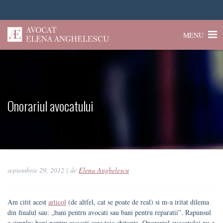
MENU
Onorariul avocatului
septembrie 29, 2012
| de
Elena Anghelescu
Am citit acest
articol
(de altfel, cat se poate de real) si m-a iritat dilema
din finalul sau: „bani pentru avocati sau bani pentru reparatii”. Rapunsul
e simplu: bani pentru avocati care taie chitanta. Onorariul avocatului nu e