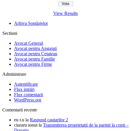
View Results
Arhiva Sondajelor
Sectiuni
Avocat General
Avocat pentru Angajati
Avocat pentru Cetatean
Avocat pentru Familie
Avocat pentru Firme
Administrare
Autentificare
Flux intrări
Flux comentarii
WordPress.org
Comentarii recente
eu r.u
la
Raspund cautarilor 2
ciuraru ionut
la
Transmiterea proprietatii de la parinti la copii –
Donatia