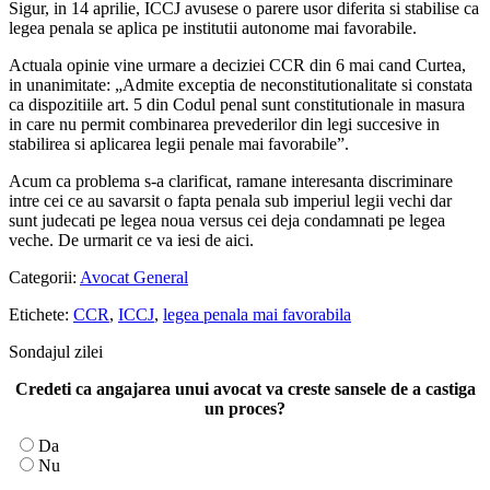
Sigur, in 14 aprilie, ICCJ avusese o parere usor diferita si stabilise ca
legea penala se aplica pe institutii autonome mai favorabile.
Actuala opinie vine urmare a deciziei CCR din 6 mai cand Curtea,
in unanimitate: „Admite exceptia de neconstitutionalitate si constata
ca dispozitiile art. 5 din Codul penal sunt constitutionale in masura
in care nu permit combinarea prevederilor din legi succesive in
stabilirea si aplicarea legii penale mai favorabile”.
Acum ca problema s-a clarificat, ramane interesanta discriminare
intre cei ce au savarsit o fapta penala sub imperiul legii vechi dar
sunt judecati pe legea noua versus cei deja condamnati pe legea
veche. De urmarit ce va iesi de aici.
Categorii:
Avocat General
Etichete:
CCR
,
ICCJ
,
legea penala mai favorabila
Sondajul zilei
Credeti ca angajarea unui avocat va creste sansele de a castiga
un proces?
Da
Nu