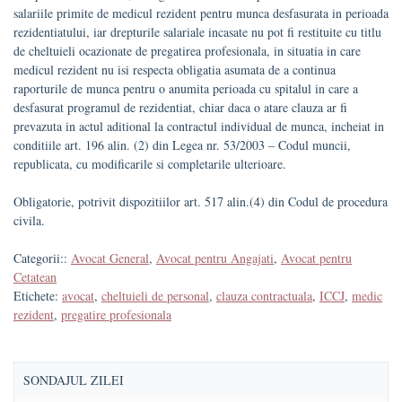
salariile primite de medicul rezident pentru munca desfasurata in perioada
rezidentiatului, iar drepturile salariale incasate nu pot fi restituite cu titlu
de cheltuieli ocazionate de pregatirea profesionala, in situatia in care
medicul rezident nu isi respecta obligatia asumata de a continua
raporturile de munca pentru o anumita perioada cu spitalul in care a
desfasurat programul de rezidentiat, chiar daca o atare clauza ar fi
prevazuta in actul aditional la contractul individual de munca, incheiat in
conditiile art. 196 alin. (2) din Legea nr. 53/2003 – Codul muncii,
republicata, cu modificarile si completarile ulterioare.
Obligatorie, potrivit dispozitiilor art. 517 alin.(4) din Codul de procedura
civila.
Categorii::
Avocat General
,
Avocat pentru Angajati
,
Avocat pentru
Cetatean
Etichete:
avocat
,
cheltuieli de personal
,
clauza contractuala
,
ICCJ
,
medic
rezident
,
pregatire profesionala
SONDAJUL ZILEI