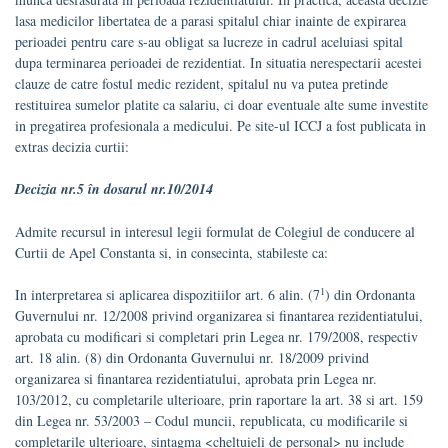
lasa medicilor libertatea de a parasi spitalul chiar inainte de expirarea
perioadei pentru care s-au obligat sa lucreze in cadrul aceluiasi spital
dupa terminarea perioadei de rezidentiat. In situatia nerespectarii acestei
clauze de catre fostul medic rezident, spitalul nu va putea pretinde
restituirea sumelor platite ca salariu, ci doar eventuale alte sume investite
in pregatirea profesionala a medicului. Pe site-ul ICCJ a fost publicata in
extras decizia curtii:
Decizia nr.5 în dosarul nr.10/2014
Admite recursul in interesul legii formulat de Colegiul de conducere al
Curtii de Apel Constanta si, in consecinta, stabileste ca:
1
In interpretarea si aplicarea dispozitiilor art. 6 alin. (7
) din Ordonanta
Guvernului nr. 12/2008 privind organizarea si finantarea rezidentiatului,
aprobata cu modificari si completari prin Legea nr. 179/2008, respectiv
art. 18 alin. (8) din Ordonanta Guvernului nr. 18/2009 privind
organizarea si finantarea rezidentiatului, aprobata prin Legea nr.
103/2012, cu completarile ulterioare, prin raportare la art. 38 si art. 159
din Legea nr. 53/2003 – Codul muncii, republicata, cu modificarile si
completarile ulterioare, sintagma <cheltuieli de personal> nu include