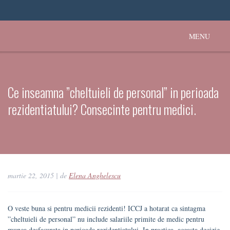
MENU
Ce inseamna ”cheltuieli de personal” in perioada
rezidentiatului? Consecinte pentru medici.
martie 22, 2015
| de
Elena Anghelescu
O veste buna si pentru medicii rezidenti! ICCJ a hotarat ca sintagma
”cheltuieli de personal” nu include salariile primite de medic pentru
munca desfasurata in perioada rezidentiatului. In practica, aceasta decizie