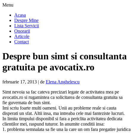
Menu
Acasa
Despre Mine
Lista Servicii
Onorarii
Articole
Contact
Despre bun simt si consultanta
gratuita pe avocatix.ro
februarie 17, 2013
| de
Elena Anghelescu
Simt nevoia sa fac cateva precizari legate de activitatea mea pe
avocatix.ro si rugamintea ca solicitarea de consultanta gratuita sa
fie guvernata de bun simt.
Imi scriu foarte multi oameni. Unii au probleme reale si cauta
disperati un sfat. Altii insa, ma intreaba cele mai fanteziste lucruri.
In limita timpului disponibil si fara a periclita activitatea dedicata
clientilor mei, raspund tuturor. In anumite conditii insa:
1. problema semnalata sa fie una la care un om fara pregatire juridica