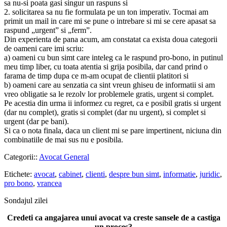
sa nu-si poata gasi singur un raspuns si
2. solicitarea sa nu fie formulata pe un ton imperativ. Tocmai am
primit un mail in care mi se pune o intrebare si mi se cere apasat sa
raspund „urgent” si „ferm”.
Din experienta de pana acum, am constatat ca exista doua categorii
de oameni care imi scriu:
a) oameni cu bun simt care inteleg ca le raspund pro-bono, in putinul
meu timp liber, cu toata atentia si grija posibila, dar cand prind o
farama de timp dupa ce m-am ocupat de clientii platitori si
b) oameni care au senzatia ca sint vreun ghiseu de informatii si am
vreo obligatie sa le rezolv lor problemele gratis, urgent si complet.
Pe acestia din urma ii informez cu regret, ca e posibil gratis si urgent
(dar nu complet), gratis si complet (dar nu urgent), si complet si
urgent (dar pe bani).
Si ca o nota finala, daca un client mi se pare impertinent, niciuna din
combinatiile de mai sus nu e posibila.
Categorii::
Avocat General
Etichete:
avocat
,
cabinet
,
clienti
,
despre bun simt
,
informatie
,
juridic
,
pro bono
,
vrancea
Sondajul zilei
Credeti ca angajarea unui avocat va creste sansele de a castiga
un proces?